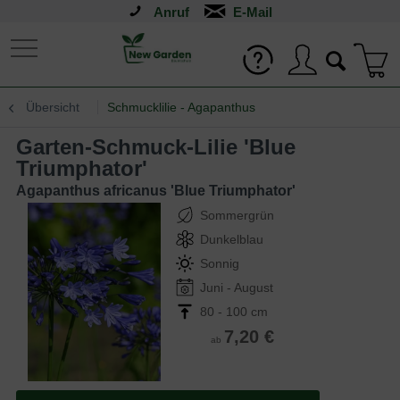
Anruf
Übersicht
Schmucklilie - Agapanthus
Garten-Schmuck-Lilie 'Blue
Triumphator'
Agapanthus africanus 'Blue Triumphator'
Sommergrün
Dunkelblau
Sonnig
Juni - August
80 - 100 cm
7,20 €
ab