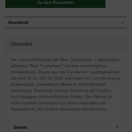
Zu den Produkten
Steckbrief
Staude, aufrecht, horstbildend, buschig,
Wuchs
bogig überhängende Blätter, 80 bis 100
Überblick
cm hoch
Wuchshöhe
80 - 100 cm
Blatt
Sommergrün, lineal, ganzrandig, grün
Die Garten-Schmuck-Lilie 'Blue Triumphator' ( Agapanthus
Frucht
Kapselfrucht
africanus 'Blue Triumphator') ist eine sommergrüne,
Dunkelblau, doldenartige, trichterartige
horstbildende Staude aus der Familie der Lauchgewächse.
Blüte
Blütenform, reichblühend
Sie wird 80 bis 100 cm hoch und bildet von Juni bis August
Blütezeit
Juni bis August
doldenartige, dunkelblaue Blüten in trichterförmiger
Wurzeln
Rhizombildend, fleischig, kräftig
Anordnung. Bevorzugt sonnige Standorte auf frischen,
Frische, durchlässige und nährstoffreiche
durchlässigen, nährstoffreichen Böden. Die Pflanze ist
Boden
Untergründe
nicht frosthart und eignet sich daher besonders als
Standort
Sonnig
Kübelpflanze, die frostfrei überwintert werden muss.
Pflanzen pro
3
m²
Die Agapanthus africanus 'Blue
Details
Triumphator' (Garten-Schmuck-Lilie 'Blue