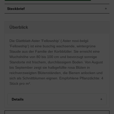
Steckbrief
Wuchs
Buschig, kurze Ausläufer
Wuchshöhe
80 - 100 cm
Überblick
Blatt
Winter- / immergrün, lanzettlich, grün
Rosa, halbgefüllte Einzelblüte,
Die Glattblatt-Aster 'Fellowship' ( Aster novi-belgii
Blüte
reichverzweigter Blütenstand,
körbchenartige Blütenform
'Fellowship') ist eine buschig wachsende, wintergrüne
Blütezeit
August bis September
Staude aus der Familie der Korbblütler. Sie erreicht eine
Boden
Normal durchlässig, neutral, frisch
Wuchshöhe von 80 bis 100 cm und bevorzugt sonnige
Standorte mit frischem, durchlässigem Boden. Von August
Standort
Sonnig
bis September zeigt sie halbgefüllte rosa Blüten in
Pflanzen pro
4
m²
reichverzweigten Blütenständen, die Bienen anlocken und
Die Aster novi-belgii 'Fellowship'
sich als Schnittblumen eignen. Empfohlene Pflanzdichte: 4
(Glattblatt-Aster) ist ein ansehnliches
Stück pro m².
Exemplar aus der Familie der Korbblütler.
Die schöne Aster hat große, wild
anmutende Blüten. Diese rosa Blüten in
reichverzweigtem Blütenstand ziehen
Details
Bienen magisch an. Sie machen sich
außerdem wunderbar in einer Vase als
Schmuck für Ihr zu Hause. Die Glattblatt-
Portrait der Glattblatt-Aster 'Fellowship'
Aster liebt sonnige Plätze mit frischem