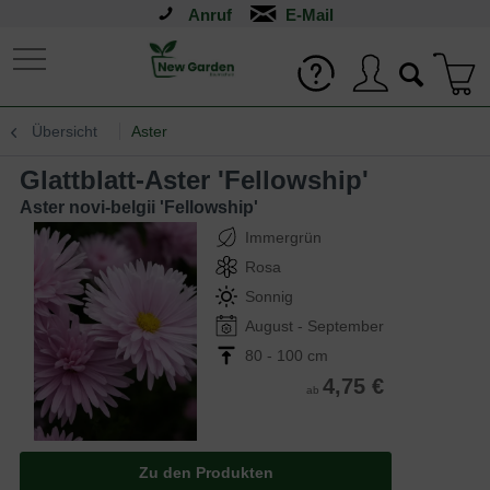
Anruf
Übersicht
Aster
Glattblatt-Aster 'Fellowship'
Aster novi-belgii 'Fellowship'
Immergrün
Rosa
Sonnig
August - September
80 - 100 cm
4,75 €
ab
Zu den Produkten