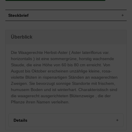
Steckbrief
Stade, aufrecht, lockerbuschig, horstig,
Wuchs
krautig, 60 bis 80 cm hoch
Überblick
Wuchshöhe
60 - 80 cm
Sommergrün, lanzettlich, schmal,
Blatt
ganzrandig, glatt, matt, dunkelgrün
Die Waagerechte Herbst-Aster ( Aster lateriflorus var.
Ächanen mit Pappus, nicht zum Verzehr
horizontalis ) ist eine sommergrüne, horstig wachsende
Frucht
geeignet
Staude, die eine Höhe von 60 bis 80 cm erreicht. Von
Rosa, violett, strahlenförmig, kelchartig,
August bis Oktober erscheinen unzählige kleine, rosa-
Blüte
vielzählig, rispenartig, gegenständig
violette Blüten in rispenartigen Ständen an waagerechten
angeordnet, sehr zierend, klein
Zweigen. Sie bevorzugt sonnige Standorte mit frischem,
Blütezeit
August bis Oktober
humusem Boden und ist winterhart. Charakteristisch sind
Wurzeln
Flachwurzler
die waagerecht ausgerichteten Blütenzweige , die der
Frischer, humoser und durchlässiger
Boden
Pflanze ihren Namen verleihen.
Untergrund
Standort
Sonnig
Pflanzen pro
4
Details
m²
Die Aster lateriflorus var. horizontalis
(Waagerechte Herbstaster) imponiert mit