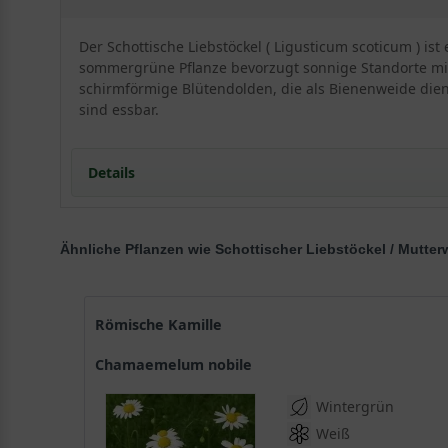
Der Schottische Liebstöckel ( Ligusticum scoticum ) is
sommergrüne Pflanze bevorzugt sonnige Standorte mit f
schirmförmige Blütendolden, die als Bienenweide diene
sind essbar.
Details
Schottischer Liebstöckel: Ein Portrait der aromatisc
Ähnliche Pflanzen wie Schottischer Liebstöckel / Mutt
Herkunft und Wuchsform
Habitus und Wuchshöhe
Standort und Bodenansprüche
Der ideale Standort für Ligusticum scoticum
Römische Kamille
Bodenbeschaffenheit und pH-Wert
Chamaemelum nobile
Blüte und Blattwerk des Schottischen Liebstöckels
Die weißen Blütendolden
Wintergrün
Das sommergrüne Laub der Mutterwurz
Weiß
Vielfältige Verwendungsmöglichkeiten im Garten