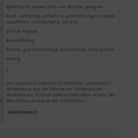
Spaltfrucht, Samen sind zum Verzehr geeignet
Weiß, radförmig, einfach, in schirmförmigen Dolden
zusammen, reichblühend, zierend
Juni bis August
Knäuelförmig
Frische, gut durchlässige und neutrale Untergründe
Sonnig
5
Die Ligusticum scoticum (Schottischer Liebstöckel /
Mutterwurz) aus der Familie der Doldenblütler
verströmt ein frisches Sellerie-Petersilien-Aroma. Mit
:
dem feinen Aroma ist der Schottische...
weiterlesen ▾
Liebstöckelsehr gut für viele Gerichte einsetzbar.
Dabei werden die jungen Blätter und Stängel