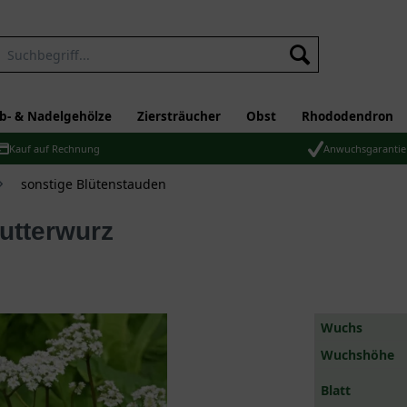
b- & Nadelgehölze
Ziersträucher
Obst
Rhododendron
Kauf auf Rechnung
Anwuchsgarantie
sonstige Blütenstauden
Mutterwurz
Wuchs
Wuchshöhe
Blatt