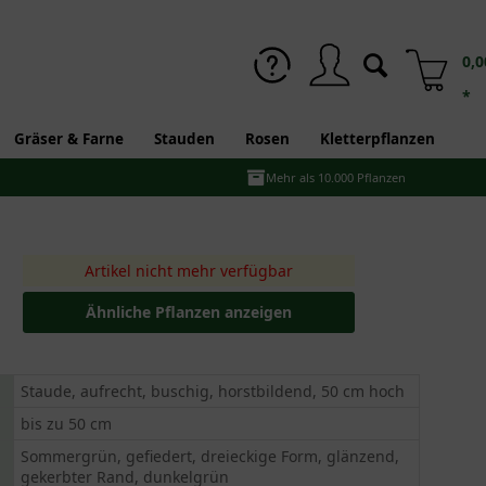
0,0
*
Gräser & Farne
Stauden
Rosen
Kletterpflanzen
Mehr als 10.000 Pflanzen
Artikel nicht mehr verfügbar
Ähnliche Pflanzen anzeigen
Staude, aufrecht, buschig, horstbildend, 50 cm hoch
bis zu 50 cm
Sommergrün, gefiedert, dreieckige Form, glänzend,
gekerbter Rand, dunkelgrün