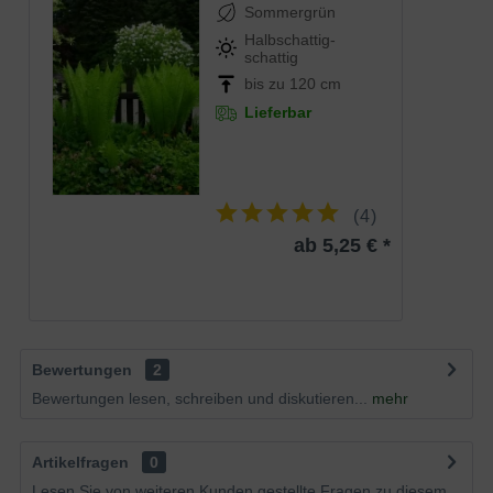
Sommergrün
Halbschattig-
schattig
bis zu 120 cm
Lieferbar
(
4
)
ab 5,25 € *
Bewertungen
2
Bewertungen lesen, schreiben und diskutieren...
mehr
Artikelfragen
0
Lesen Sie von weiteren Kunden gestellte Fragen zu diesem