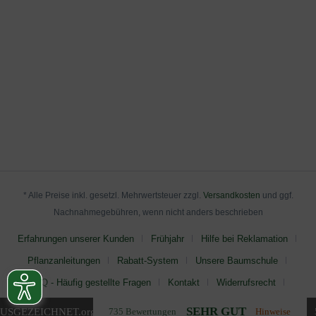
* Alle Preise inkl. gesetzl. Mehrwertsteuer zzgl.
Versandkosten
und ggf.
Nachnahmegebühren, wenn nicht anders beschrieben
Erfahrungen unserer Kunden
Frühjahr
Hilfe bei Reklamation
Pflanzanleitungen
Rabatt-System
Unsere Baumschule
FAQ - Häufig gestellte Fragen
Kontakt
Widerrufsrecht
AGB
Impressum
Datenschutz
SEHR GUT
USGEZEICHNET
.org
735 Bewertungen
Hinweise