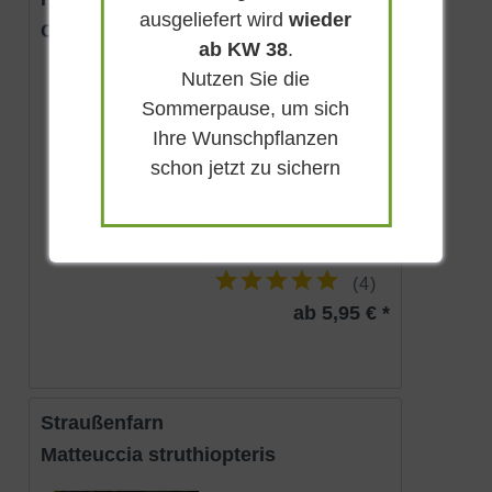
ausgeliefert wird
wieder
Cyrtomium fortunei
ab KW 38
.
Nutzen Sie die
Immergrün
Sommerpause, um sich
Halbschattig-
schattig
Ihre Wunschpflanzen
bis zu 50 cm
schon jetzt zu sichern
Lieferbar
(
4
)
ab 5,95 € *
Straußenfarn
Matteuccia struthiopteris