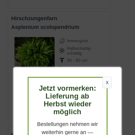
Kindern ferngehalten werden. Die Pflanze
ist sehr stark giftig.
Hirschzungenfarn
Asplenium scolopendrium
Immergrün
Halbschattig-
schattig
30 - 60 cm
Lieferbar
X
Jetzt vormerken:
Lieferung ab
(
5
)
Herbst wieder
ab 5,75 € *
möglich
Bestellungen nehmen wir
weiterhin gerne an —
Fortunes Sichel-Farn