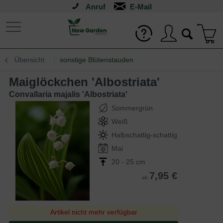
Anruf
Übersicht
sonstige Blütenstauden
Maiglöckchen 'Albostriata'
Convallaria majalis 'Albostriata'
Sommergrün
Weiß
Halbschattig-schattig
Mai
20 - 25 cm
7,95 €
ab
Artikel nicht mehr verfügbar